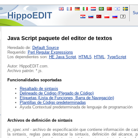
Sus
Java Script paquete del editor de textos
Heredado de:
Default Source
Requerido:
Perl Regular Expressions
Los dependientes son:
HE Java Script
,
HTML5
,
HTML
,
TypeScript
Autor: HippoEDIT.com.
Archivo patrón: *.js.
Funcionalidades soportadas
Resaltado de sintaxis
Delineado de Código (Plegado de Código)
Etiquetas (Lista de Funciones, Barra de Navegación)
Plantillas de Código predeterminadas
Ayuda Contextual predeterminada de lenguaje de programación
Archivos de definición de sintaxis
js_spec.xml
- archivo de especificación que contiene información de car
la sintaxis, reglas para destacar la sintaxis, definición del alcance, 