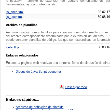
js_user.xml
- archivo de extensión del usuario conteniendo las plan
herramientas, ayuda contextual etc.
js_spec.xml
02.02.17
js_user.xml
30.08.16
Archivo de plantillas
Archivos usados como plantillas para crear un nuevo documento con esta 
del archivo correspondiente determinada por la extensión del archivo. El te
puede contener plantillas de código, las que son expandidas en la creaci
default.js
30.08.16
Enlaces relacionados
Enlaces a páginas web relativas a la sintaxis, foros de discusión de sinta
Discusión Java Script esquema
Descargar todo
Enlaces rápidos...
Archivos de definición de sintaxis