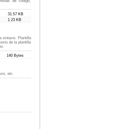
tillas de código,
31.57 KB
1.23 KB
sintaxis. Plantilla
xto de la plantilla
ón.
140 Bytes
xis, etc.