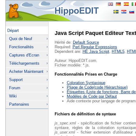
Départ
Java Script Paquet Editeur Tex
Quoi de Neuf
Hérité de:
Default Source
Fonctionalités
Required:
Perl Regular Expressions
Dependent are:
HE Java Script
,
HTML5
,
HTM
Captures d'Ecran
Auteur: HippoEDIT.com.
Téléchargements
Fichier modèle: *.js.
Acheter Maintenant
Fonctionnalités Prises en Charge
Support
Coloration Syntaxique
Pliage de Code(code Hiérarchique)
Forum
Étiquettes (Liste de fonctions, Barre de
Wiki
Modèles de Code par Défaut
Aide contexte pour langage de program
Partenaires
Fichiers de définition de syntaxe
js_spec.xml
- spécification de fichier contie
syntaxe, règles de la coloration syntaxique
js_user.xml
- fichier extension d'utilisateu