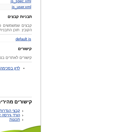
js_spec.xml
js_user.xml
תבניות קבצים
קבצים שמשמשים כת
הקובץ. תוכן התבנית
default.js
קישורים
קישורים לאתרים בנוש
לדון בסכימה ava Script
קישורים מהירים.
קבצי הגדרות
הורד גירסה אחר
תכונות