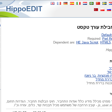
ב
Defaul
Required:
Perl R
Dependent are:
HE Java Script
,
HTML5
ת
ר
קוד
פונקציות, בר ניווט)
ברירת מחדל
כנות ברירת מחדל
ר
 מפרט מכילל מידע כללי אודות התחביר, חוקי הבלטת תחביר, הגדרות תחום,
js_user.x
- קובץ הרחבה של משתמש מכיל תבניות קוד, כלים, עזרה וכ"ו.