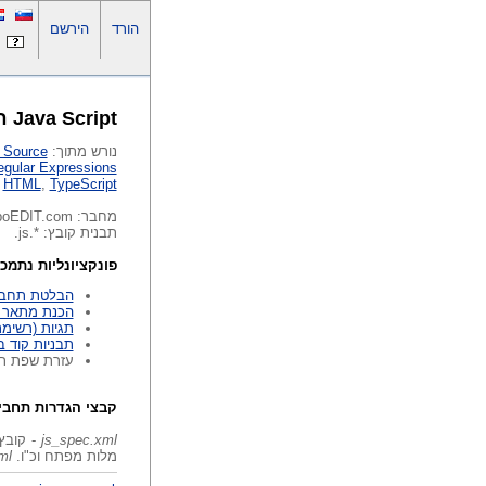
הורד
הירשם
Java Script חבילת עורך טקסט
נורש מתוך:
t Source
egular Expressions
,
HTML
,
TypeScript
מחבר: HippoEDIT.com.
תבנית קובץ: *.js.
פונקציונליות נתמכ
הבלטת תחבי
הכנת מתאר 
תגיות (רשימת 
תבניות קוד 
עזרת שפת ת
קבצי הגדרות תחבי
js_spec.xml
- קובץ
מלות מפתח וכ"ו.
ml